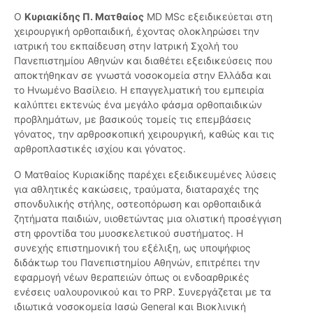
Ο
Κυριακίδης Π. Ματθαίος
MD MSc εξειδικεύεται στη
χειρουργική ορθοπαιδική, έχοντας ολοκληρώσει την
ιατρική του εκπαίδευση στην Ιατρική Σχολή του
Πανεπιστημίου Αθηνών και διαθέτει εξειδικεύσεις που
αποκτήθηκαν σε γνωστά νοσοκομεία στην Ελλάδα και
το Ηνωμένο Βασίλειο. Η επαγγελματική του εμπειρία
καλύπτει εκτενώς ένα μεγάλο φάσμα ορθοπαιδικών
προβλημάτων, με βασικούς τομείς τις επεμβάσεις
γόνατος, την αρθροσκοπική χειρουργική, καθώς και τις
αρθροπλαστικές ισχίου και γόνατος.
Ο Ματθαίος Κυριακίδης παρέχει εξειδικευμένες λύσεις
για αθλητικές κακώσεις, τραύματα, διαταραχές της
σπονδυλικής στήλης, οστεοπόρωση και ορθοπαιδικά
ζητήματα παιδιών, υιοθετώντας μια ολιστική προσέγγιση
στη φροντίδα του μυοσκελετικού συστήματος. Η
συνεχής επιστημονική του εξέλιξη, ως υποψήφιος
διδάκτωρ του Πανεπιστημίου Αθηνών, επιτρέπει την
εφαρμογή νέων θεραπειών όπως οι ενδοαρθρικές
ενέσεις υαλουρονικού και το PRP. Συνεργάζεται με τα
ιδιωτικά νοσοκομεία Ιασώ General και Βιοκλινική