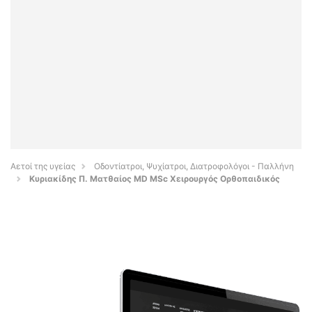
Αετοί της υγείας
Οδοντίατροι, Ψυχίατροι, Διατροφολόγοι - Παλλήνη
Κυριακίδης Π. Ματθαίος MD MSc Χειρουργός Ορθοπαιδικός