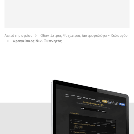
Αετοί της υγείας
Οδοντίατροι, Ψυχίατροι, Διατροφολόγοι - Χολαργός
Φραγκίσκος Νικ. Ξυπνητός