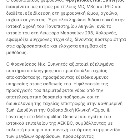
διακρίνεται ως ιατρός με τίτλους MD, MSc και PhD και
διαθέτει εξειδίκευση στη χειρουργική ώμου, αγκώνα,
ισχίου και γόνατος. Έχει ολοκληρώσει διδακτορικό στην
Ιατρική Σχολή του Πανεπιστημίου Αθηνών, ενώ το
ιατρείο του στη Λεωφόρο Μεσογείων 298, Χολαργός,
εφαρμόζει σύγχρονες τεχνικές, δίνοντας προτεραιότητα
στις αρθροσκοπικές και ελάχιστα επεμβατικές
μεθόδους.
Ο Φραγκίσκος Νικ. Ξυπνητός αξιοποιεί εξελιγμένα
συστήματα πλοήγησης και πρωτόκολλα ταχείας
αποκατάστασης, προσφέροντας εξειδικευμένες
υπηρεσίες στους ασθενείς του. Η φιλοσοφία της
προσέγγισής του περιστρέφεται γύρω από την
αποτελεσματική θεραπεία παθήσεων και τη
διευκόλυνση της ταχείας επιστροφής στην καθημερινή
ζωή. Διευθύνει την Ορθοπαιδική Κλινική «Ώμου &
Γόνατος» στο Metropolitan General και ηγείται του
ιατρικού επιτελείου της ΑΕΚ BC, συμβάλλοντας με
πολυετή εμπειρία και συνεχή κατάρτιση στη φροντίδα
των μεγάλων αρθρώσεων, προσφέροντας