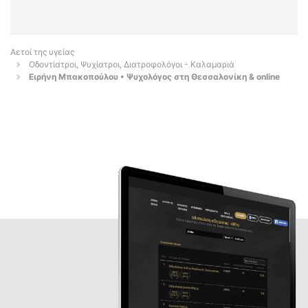
Αετοί της υγείας
Οδοντίατροι, Ψυχίατροι, Διατροφολόγοι - Καλαμαριά
Ειρήνη Μπακοπούλου • Ψυχολόγος στη Θεσσαλονίκη & online