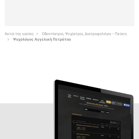
Αετοί της υγείας
Οδοντίατροι, Ψυχίατροι, Διατροφολόγοι - Πεύκη
Ψυχολόγος Αγγελική Πετράτου