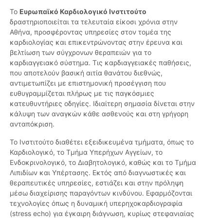
Το
Ευρωπαϊκό Καρδιολογικό Ινστιτούτο
δραστηριοποιείται τα τελευταία είκοσι χρόνια στην
Αθήνα, προσφέροντας υπηρεσίες στον τομέα της
καρδιολογίας και επικεντρώνοντας στην έρευνα και
βελτίωση των σύγχρονων θεραπειών για το
καρδιαγγειακό σύστημα. Τις καρδιαγγειακές παθήσεις,
που αποτελούν βασική αιτία θανάτου διεθνώς,
αντιμετωπίζει με επιστημονική προσέγγιση που
ευθυγραμμίζεται πλήρως με τις παγκόσμιες
κατευθυντήριες οδηγίες. Ιδιαίτερη σημασία δίνεται στην
κάλυψη των αναγκών κάθε ασθενούς και στη γρήγορη
ανταπόκριση.
Το Ινστιτούτο διαθέτει εξειδικευμένα τμήματα, όπως το
Καρδιολογικό, το Τμήμα Υπερήχων Αγγείων, το
Ενδοκρινολογικό, το Διαβητολογικό, καθώς και το Τμήμα
Λιπιδίων και Υπέρτασης. Εκτός από διαγνωστικές και
θεραπευτικές υπηρεσίες, εστιάζει και στην πρόληψη
μέσω διαχείρισης παραγόντων κινδύνου. Εφαρμόζονται
τεχνολογίες όπως η δυναμική υπερηχοκαρδιογραφία
(stress echo) για έγκαιρη διάγνωση, κυρίως στεφανιαίας