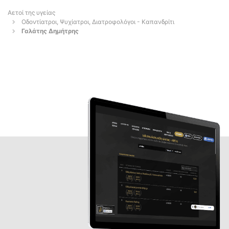
Αετοί της υγείας
Οδοντίατροι, Ψυχίατροι, Διατροφολόγοι - Καπανδρίτι
Γαλάτης Δημήτρης