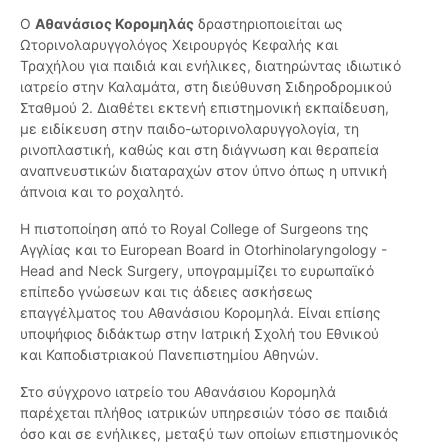
Ο
Αθανάσιος Κορομηλάς
δραστηριοποιείται ως
Ωτορινολαρυγγολόγος Χειρουργός Κεφαλής και
Τραχήλου για παιδιά και ενήλικες, διατηρώντας ιδιωτικό
ιατρείο στην Καλαμάτα, στη διεύθυνση Σιδηροδρομικού
Σταθμού 2. Διαθέτει εκτενή επιστημονική εκπαίδευση,
με ειδίκευση στην παιδο-ωτορινολαρυγγολογία, τη
ρινοπλαστική, καθώς και στη διάγνωση και θεραπεία
αναπνευστικών διαταραχών στον ύπνο όπως η υπνική
άπνοια και το ροχαλητό.
Η πιστοποίηση από το Royal College of Surgeons της
Αγγλίας και το European Board in Otorhinolaryngology -
Head and Neck Surgery, υπογραμμίζει το ευρωπαϊκό
επίπεδο γνώσεων και τις άδειες ασκήσεως
επαγγέλματος του Αθανάσιου Κορομηλά. Είναι επίσης
υποψήφιος διδάκτωρ στην Ιατρική Σχολή του Εθνικού
και Καποδιστριακού Πανεπιστημίου Αθηνών.
Στο σύγχρονο ιατρείο του Αθανάσιου Κορομηλά
παρέχεται πλήθος ιατρικών υπηρεσιών τόσο σε παιδιά
όσο και σε ενήλικες, μεταξύ των οποίων επιστημονικός