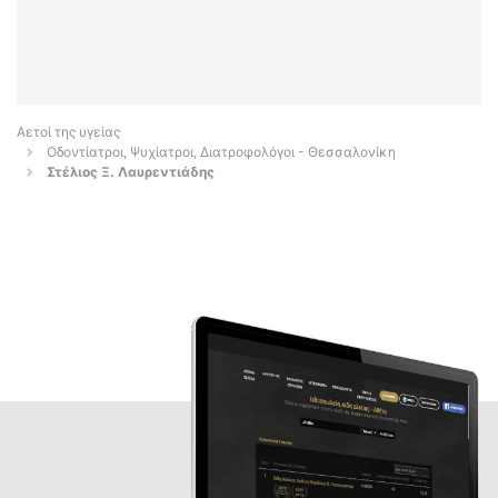
Αετοί της υγείας
Οδοντίατροι, Ψυχίατροι, Διατροφολόγοι - Θεσσαλονίκη
Στέλιος Ξ. Λαυρεντιάδης