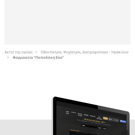
Αετοί της υγείας
Οδοντίατροι, Ψυχίατροι, Διατροφολόγοι - Ηράκλειο
Φαρμακείο "Παπαδάκη Εύα"