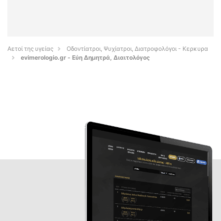
Αετοί της υγείας
Οδοντίατροι, Ψυχίατροι, Διατροφολόγοι - Κερκυρα
evimerologio.gr - Εύη Δημητρά, Διαιτολόγος