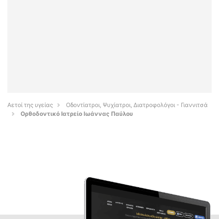
Αετοί της υγείας
Οδοντίατροι, Ψυχίατροι, Διατροφολόγοι - Γιαννιτσά
Ορθοδοντικό Ιατρείο Ιωάννας Παύλου