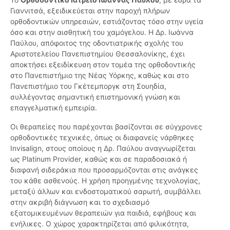
Γιαννιτσά, εξειδικεύεται στην παροχή πλήρων
ορθοδοντικών υπηρεσιών, εστιάζοντας τόσο στην υγεία
όσο και στην αισθητική του χαμόγελου. Η Δρ. Ιωάννα
Παύλου, απόφοιτος της οδοντιατρικής σχολής του
Αριστοτελείου Πανεπιστημίου Θεσσαλονίκης, έχει
αποκτήσει εξειδίκευση στον τομέα της ορθοδοντικής
στο Πανεπιστήμιο της Νέας Υόρκης, καθώς και στο
Πανεπιστήμιο του Γκέτεμποργκ στη Σουηδία,
συλλέγοντας σημαντική επιστημονική γνώση και
επαγγελματική εμπειρία.
Οι θεραπείες που παρέχονται βασίζονται σε σύγχρονες
ορθοδοντικές τεχνικές, όπως οι διαφανείς νάρθηκες
Invisalign, στους οποίους η Δρ. Παύλου αναγνωρίζεται
ως Platinum Provider, καθώς και σε παραδοσιακά ή
διαφανή σιδεράκια που προσαρμόζονται στις ανάγκες
του κάθε ασθενούς. Η χρήση προηγμένης τεχνολογίας,
μεταξύ άλλων και ενδοστοματικού σαρωτή, συμβάλλει
στην ακριβή διάγνωση και το σχεδιασμό
εξατομικευμένων θεραπειών για παιδιά, εφήβους και
ενήλικες. Ο χώρος χαρακτηρίζεται από φιλικότητα,