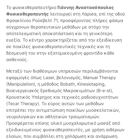
Το φυσικοθεραπευτήριο
Γιάννης Αναστασόπουλος
Φυσικοθεραπευτής
λειτουργεί στη Λάρισα, επί της οδού
Φραγκλίνου Ρούσβελτ 71, προσφέροντας πλήρες φάσμα
σύγχρονων θεραπευτικών μεθόδων με στόχο την
αποτελεσματική αποκατάσταση και τη γενικότερη
ευεξία. Το κέντρο χαρακτηρίζεται από την εξειδίκευση
σε ποικίλες φυσικοθεραπευτικές τεχνικές και τη
δέσμευσή του στην εξατομικευμένη φροντίδα κάθε
ασθενούς.
Μεταξύ των διαθέσιμων υπηρεσιών περιλαμβάνονται
εφαρμογές όπως Laser, βελονισμός, Manual Therapy
(Manipulation), η μέθοδος Bobath, Kinesiotaping,
Βιοενεργειακός Ερεθισμός Μικροκυμάτων (B-e-st),
Κρουστικός Υπέρηχος και τεχνικές ραδιοσυχνοτήτων
(Tecar Therapy). Το εύρος αυτών των μεθόδων
επιτρέπει την αντιμετώπιση ποικίλων μυοσκελετικών,
νευρολογικών και αθλητικών τραυματισμών.
Προσφέρεται επίσης ολικό μυοχαλαρωτικό μασάζ από
εξειδικευμένους φυσικοθεραπευτές, με χρήση αιθέριων
ελαίων, που συμβάλλει στη χαλάρωση και ανάρρωση.