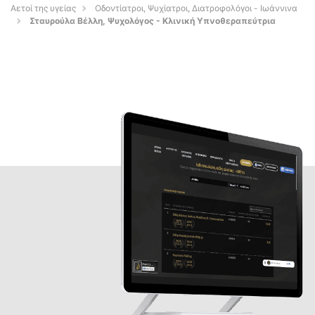
Αετοί της υγείας
Οδοντίατροι, Ψυχίατροι, Διατροφολόγοι - Ιωάννινα
Σταυρούλα Βέλλη, Ψυχολόγος - Κλινική Υπνοθεραπεύτρια