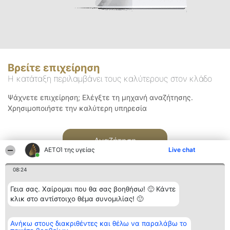
Βρείτε επιχείρηση
Η κατάταξη περιλαμβάνει τους καλύτερους στον κλάδο
Ψάχνετε επιχείρηση; Ελέγξτε τη μηχανή αναζήτησης.
Χρησιμοποιήστε την καλύτερη υπηρεσία
Αναζήτηση
ΑΕΤΟΊ της υγείας
Live chat
08:24
Γεια σας. Χαίρομαι που θα σας βοηθήσω! 🙂 Κάντε
κλικ στο αντίστοιχο θέμα συνομιλίας! 🙂
Διοργανωτής της
Κατάταξη
Επικοινωνία
Ανήκω στους διακριθέντες και θέλω να παραλάβω το
κατάταξης
Διακριθέντες
Επικοινωνία