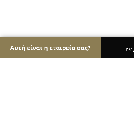
Αυτή είναι η εταιρεία σας?
Ελέ
Αετοί της υγείας
Οδοντίατροι, Ψυχίατροι, Διατρ
Ορθοπαιδικό Ιατρείο Χάλεντ Αμπο