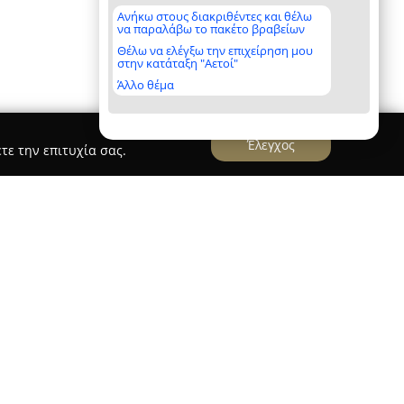
Ανήκω στους διακριθέντες και θέλω
να παραλάβω το πακέτο βραβείων
Θέλω να ελέγξω την επιχείρηση μου
στην κατάταξη "Αετοί"
Άλλο θέμα
Έλεγχος
τε την επιτυχία σας.
ούντ
εντ Αμπουχεμούντ
με έδρα την Καλλιθέα
ίες στον τομέα της ορθοπαιδικής, εστιάζοντας
 αφορούν το μυοσκελετικό σύστημα. Η
ζεται στην τοποθέτηση των αναγκών του