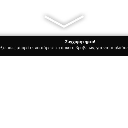
Συγχαρητήρια!
γξτε πώς μπορείτε να πάρετε το πακέτο βραβείων, για να απολαύσε
οφολόγοι - Καλλιθέα
Ορθοπαιδικό Ιατρείο Χάλεντ Αμπουχεμ
υχεμούντ
Σχετικά με την εταιρεία:
Το
Ορθοπαιδικό Ιατρείο Χάλ
παρέχει εξειδικευμένες υπηρεσ
στη διαχείριση παθήσεων που
φιλοσοφία του ιατρείου στηρί
Δείτε περισσότερα >>