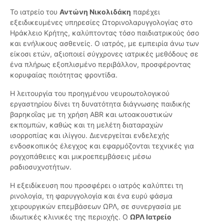
Το ιατρείο του
Αντώνη Νικολιδάκη
παρέχει
εξειδικευμένες υπηρεσίες Ωτορινολαρυγγολογίας στο
Ηράκλειο Κρήτης, καλύπτοντας τόσο παιδιατρικούς όσο
και ενήλικους ασθενείς. Ο ιατρός, με εμπειρία άνω των
είκοσι ετών, αξιοποιεί σύγχρονες ιατρικές μεθόδους σε
ένα πλήρως εξοπλισμένο περιβάλλον, προσφέροντας
κορυφαίας ποιότητας φροντίδα.
Η λειτουργία του προηγμένου νευροωτολογικού
εργαστηρίου δίνει τη δυνατότητα διάγνωσης παιδικής
βαρηκοΐας με τη χρήση ABR και ωτοακουστικών
εκπομπών, καθώς και τη μελέτη διαταραχών
ισορροπίας και ιλίγγου. Διενεργείται ενδελεχής
ενδοσκοπικός έλεγχος και εφαρμόζονται τεχνικές για
ρογχοπάθειες και μικροεπεμβάσεις μέσω
ραδιοσυχνοτήτων.
Η εξειδίκευση που προσφέρει ο ιατρός καλύπτει τη
ρινολογία, τη φαρυγγολογία και ένα ευρύ φάσμα
χειρουργικών επεμβάσεων ΩΡΛ, σε συνεργασία με
ιδιωτικές κλινικές της περιοχής. Ο
ΩΡΛ Ιατρείο