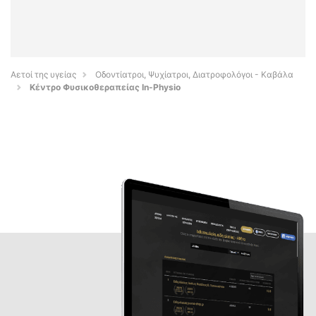
Αετοί της υγείας
Οδοντίατροι, Ψυχίατροι, Διατροφολόγοι - Καβάλα
Κέντρο Φυσικοθεραπείας In-Physio