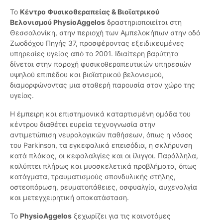
Το
Κέντρο Φυσικοθεραπείας & Βιοϊατρικού
Βελονισμού PhysioAggelos
δραστηριοποιείται στη
Θεσσαλονίκη, στην περιοχή των Αμπελοκήπων στην οδό
Ζωοδόχου Πηγής 37, προσφέροντας εξειδικευμένες
υπηρεσίες υγείας από το 2001. Ιδιαίτερη βαρύτητα
δίνεται στην παροχή φυσικοθεραπευτικών υπηρεσιών
υψηλού επιπέδου και βιοϊατρικού βελονισμού,
διαμορφώνοντας μια σταθερή παρουσία στον χώρο της
υγείας.
Η έμπειρη και επιστημονικά καταρτισμένη ομάδα του
κέντρου διαθέτει ευρεία τεχνογνωσία στην
αντιμετώπιση νευρολογικών παθήσεων, όπως η νόσος
του Parkinson, τα εγκεφαλικά επεισόδια, η σκλήρυνση
κατά πλάκας, οι κεφαλαλγίες και οι ίλιγγοι. Παράλληλα,
καλύπτει πλήρως και μυοσκελετικά προβλήματα, όπως
κατάγματα, τραυματισμούς σπονδυλικής στήλης,
οστεοπόρωση, ρευματοπάθειες, οσφυαλγία, αυχεναλγία
και μετεγχειρητική αποκατάσταση.
Το
PhysioAggelos
ξεχωρίζει για τις καινοτόμες