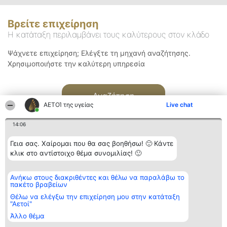
Βρείτε επιχείρηση
Η κατάταξη περιλαμβάνει τους καλύτερους στον κλάδο
Ψάχνετε επιχείρηση; Ελέγξτε τη μηχανή αναζήτησης.
Χρησιμοποιήστε την καλύτερη υπηρεσία
Αναζήτηση
ΑΕΤΟΊ της υγείας
Live chat
14:06
Γεια σας. Χαίρομαι που θα σας βοηθήσω! 🙂 Κάντε
κλικ στο αντίστοιχο θέμα συνομιλίας! 🙂
Διοργανωτής της
Κατάταξη
Επικοινωνία
Ανήκω στους διακριθέντες και θέλω να παραλάβω το
κατάταξης
Διακριθέντες
Επικοινωνία
πακέτο βραβείων
BEAUTIFUL COMPANY
Λίστα όλων
Μονοπρόσωπη ΙΚΕ
των
Θέλω να ελέγξω την επιχείρηση μου στην κατάταξη
ΤΗΛ. ΕΠΙΚΟΙΝΩΝΙΑΣ:
διακριθέντων
"Αετοί"
2104128019
Μεθοδολογία
Άλλο θέμα
email:
Όροι &
aetoi@beautifulcompany.co
προϋποθέσεις