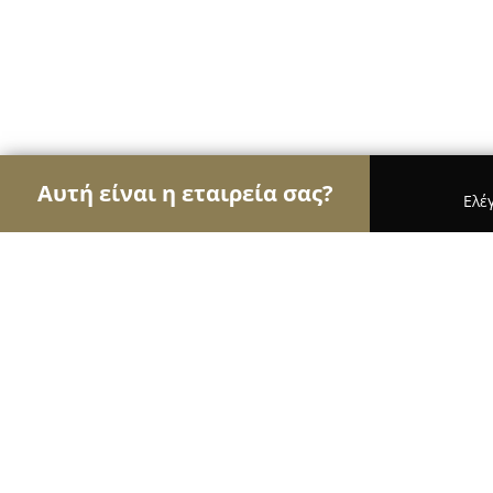
Αυτή είναι η εταιρεία σας?
Ελέ
Αετοί της υγείας
Οδοντίατροι, Ψυχίατροι, Διατρ
Δερματολογικό ιατρείο Νίκου Χασ