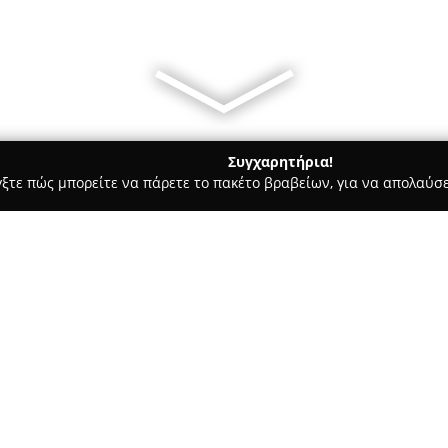
Συγχαρητήρια!
γξτε πώς μπορείτε να πάρετε το πακέτο βραβείων, για να απολαύσε
οφολόγοι - Χαλάνδρι
Δερματολογικό ιατρείο Νίκου Χασαπό
απόπουλου
Σχετικά με την εταιρεία:
Το δερματολογικό ιατρείο του
17 στο Κάτω Χαλάνδρι, Αθήνα,
που αφορούν τόσο στην κλινικ