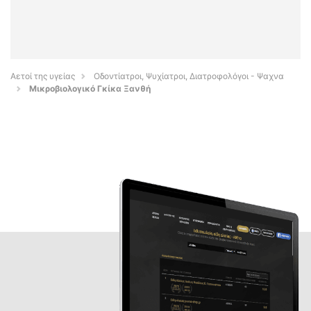
Αετοί της υγείας
Οδοντίατροι, Ψυχίατροι, Διατροφολόγοι - Ψαχνα
Μικροβιολογικό Γκίκα Ξανθή