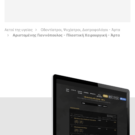
Αετοί της υγείας
Οδοντίατροι, Ψυχίατροι, Διατροφολόγοι - Άρτα
Αριστομένης Γιαννόπουλος - Πλαστική Χειρουργική - Άρτα