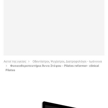
Αετοί της υγείας
Οδοντίατροι, Ψυχίατροι, Διατροφολόγοι - Ιωάννινα
Φυσικοθεραπευτήριο Άννα Στέφου - Pilates reformer- clinical
Pilates