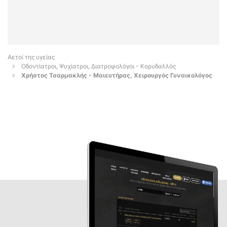
Αετοί της υγείας
Οδοντίατροι, Ψυχίατροι, Διατροφολόγοι - Κορυδαλλός
Χρήστος Τσαρμακλής - Μαιευτήρας, Χειρουργός Γυναικολόγος