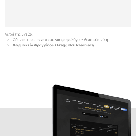
Αετοί της υγείας
Οδοντίατροι, Ψυχίατροι, Διατροφολόγοι - Θεσσαλονίκη
Φαρμακείο Φραγγίδου / Fraggidou Pharmacy