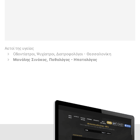
Αετοί της υγείας
Οδοντίατροι, Ψυχίατροι, Διατροφολόγοι - Θεσσαλονίκη
Μανόλης Σινάκος, Παθολόγος - Ηπατολόγος