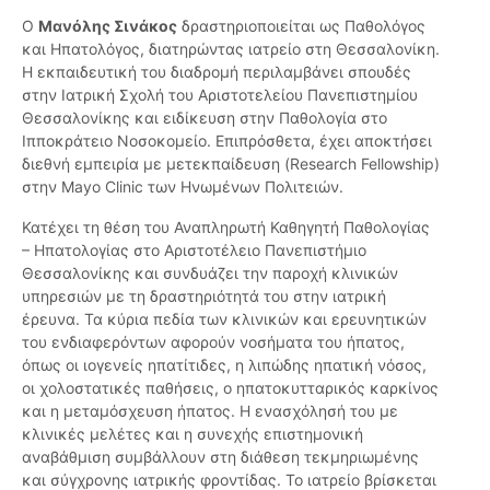
Ο
Μανόλης Σινάκος
δραστηριοποιείται ως Παθολόγος
και Ηπατολόγος, διατηρώντας ιατρείο στη Θεσσαλονίκη.
Η εκπαιδευτική του διαδρομή περιλαμβάνει σπουδές
στην Ιατρική Σχολή του Αριστοτελείου Πανεπιστημίου
Θεσσαλονίκης και ειδίκευση στην Παθολογία στο
Ιπποκράτειο Νοσοκομείο. Επιπρόσθετα, έχει αποκτήσει
διεθνή εμπειρία με μετεκπαίδευση (Research Fellowship)
στην Mayo Clinic των Ηνωμένων Πολιτειών.
Κατέχει τη θέση του Αναπληρωτή Καθηγητή Παθολογίας
– Ηπατολογίας στο Αριστοτέλειο Πανεπιστήμιο
Θεσσαλονίκης και συνδυάζει την παροχή κλινικών
υπηρεσιών με τη δραστηριότητά του στην ιατρική
έρευνα. Τα κύρια πεδία των κλινικών και ερευνητικών
του ενδιαφερόντων αφορούν νοσήματα του ήπατος,
όπως οι ιογενείς ηπατίτιδες, η λιπώδης ηπατική νόσος,
οι χολοστατικές παθήσεις, ο ηπατοκυτταρικός καρκίνος
και η μεταμόσχευση ήπατος. Η ενασχόλησή του με
κλινικές μελέτες και η συνεχής επιστημονική
αναβάθμιση συμβάλλουν στη διάθεση τεκμηριωμένης
και σύγχρονης ιατρικής φροντίδας. Το ιατρείο βρίσκεται