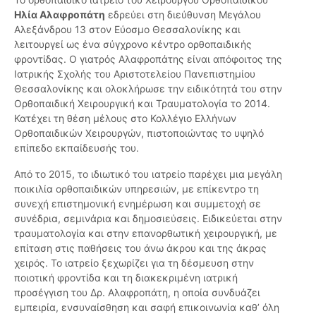
Ηλία Αλαφροπάτη
εδρεύει στη διεύθυνση Μεγάλου
Αλεξάνδρου 13 στον Εύοσμο Θεσσαλονίκης και
λειτουργεί ως ένα σύγχρονο κέντρο ορθοπαιδικής
φροντίδας. Ο γιατρός Αλαφροπάτης είναι απόφοιτος της
Ιατρικής Σχολής του Αριστοτελείου Πανεπιστημίου
Θεσσαλονίκης και ολοκλήρωσε την ειδικότητά του στην
Ορθοπαιδική Χειρουργική και Τραυματολογία το 2014.
Κατέχει τη θέση μέλους στο Κολλέγιο Ελλήνων
Ορθοπαιδικών Χειρουργών, πιστοποιώντας το υψηλό
επίπεδο εκπαίδευσής του.
Από το 2015, το ιδιωτικό του ιατρείο παρέχει μια μεγάλη
ποικιλία ορθοπαιδικών υπηρεσιών, με επίκεντρο τη
συνεχή επιστημονική ενημέρωση και συμμετοχή σε
συνέδρια, σεμινάρια και δημοσιεύσεις. Ειδικεύεται στην
τραυματολογία και στην επανορθωτική χειρουργική, με
επίταση στις παθήσεις του άνω άκρου και της άκρας
χειρός. Το ιατρείο ξεχωρίζει για τη δέσμευση στην
ποιοτική φροντίδα και τη διακεκριμένη ιατρική
προσέγγιση του Δρ. Αλαφροπάτη, η οποία συνδυάζει
εμπειρία, ενσυναίσθηση και σαφή επικοινωνία καθ’ όλη