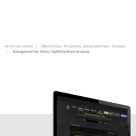
Αετοί της υγείας
Οδοντίατροι, Ψυχίατροι, Διατροφολόγοι - Ευοσμο
Αλαφροπάτης Ηλίας Ορθοπαιδικό Ιατρείο