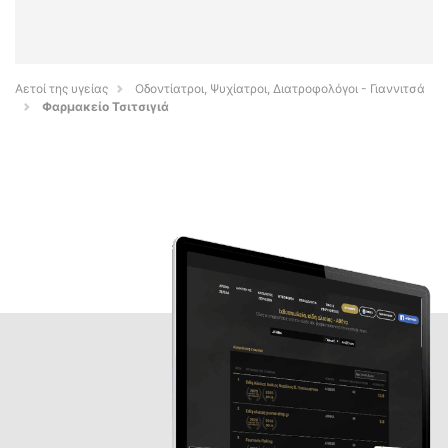
Αετοί της υγείας
Οδοντίατροι, Ψυχίατροι, Διατροφολόγοι - Γιαννιτσά
Φαρμακείο Τσιτσιγιά