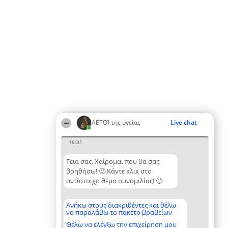
ΑΕΤΟΊ της υγείας
Live chat
16:31
Γεια σας. Χαίρομαι που θα σας
βοηθήσω! 🙂 Κάντε κλικ στο
αντίστοιχο θέμα συνομιλίας! 🙂
Ανήκω στους διακριθέντες και θέλω
να παραλάβω το πακέτο βραβείων
Θέλω να ελέγξω την επιχείρηση μου