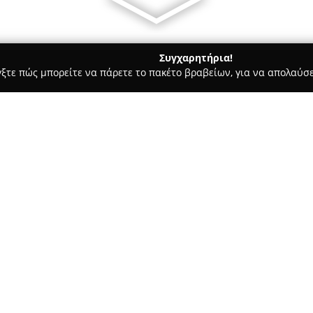
Συγχαρητήρια!
γξτε πώς μπορείτε να πάρετε το πακέτο βραβείων, για να απολαύσε
οφολόγοι - Ηρακλειο
Neurohelp - Ioanna Ameridou
Σχετικά με την εταιρεία:
Το νευρολογικό ιατρείο
Neuroh
Αμερίδου, λειτουργεί στο Ηρά
υπηρεσίες φροντίδας σε ασθεν
μια ευαίσθητη και ανθρωποκεντ
διάγνωση και θεραπεία ενός 
όπως η νόσος Alzheimer, η νό
κατά πλάκας, καθώς και προβλ