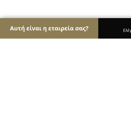
Αυτή είναι η εταιρεία σας?
Ελέ
Αετοί της υγείας
Οδοντίατροι, Ψυχίατροι, Διατρ
Neurohelp - Ioanna Ameridou
8.5
(12)
Ηρακλειο, Heraklion