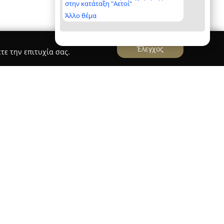
στην κατάταξη "Αετοί"
Άλλο θέμα
Έλεγχος
τε την επιτυχία σας.
elp
, υπό την εποπτεία της νευρολόγου Ιωάννας
κλειο Κρήτης και προσφέρει ολοκληρωμένες
είς με νευρολογικές παθήσεις. Βασιζόμενο σε
ρική προσέγγιση, το ιατρείο εξειδικεύεται στη
μεγάλου φάσματος νευρολογικών διαταραχών,
σος του Πάρκινσον, η επιληψία, η σκλήρυνση
ήματα όπως πονοκεφάλους, ζάλη, αίσθημα