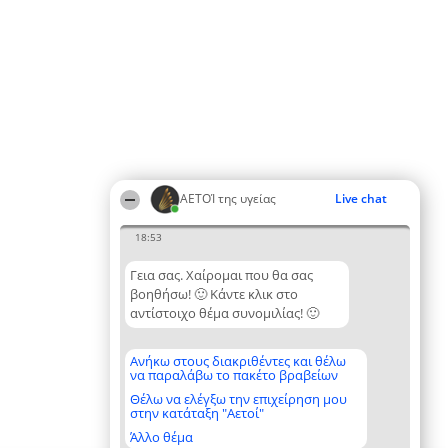
ΑΕΤΟΊ της υγείας
Live chat
18:53
Γεια σας. Χαίρομαι που θα σας
βοηθήσω! 🙂 Κάντε κλικ στο
αντίστοιχο θέμα συνομιλίας! 🙂
Ανήκω στους διακριθέντες και θέλω
να παραλάβω το πακέτο βραβείων
Θέλω να ελέγξω την επιχείρηση μου
στην κατάταξη "Αετοί"
Άλλο θέμα