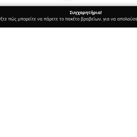
Συγχαρητήρια!
γξτε πώς μπορείτε να πάρετε το πακέτο βραβείων, για να απολαύσε
ροφολόγοι - Ρεθυμνο
Generalis Dental Care
Σχετικά με την εταιρεία:
Το οδοντιατρείο
Generalis Den
ολοκληρωμένη οδοντιατρική φρ
ανάγκες του ασθενή. Ο Δημήτρ
της οδοντιατρικής, χαρακτηρίζ
Δείτε περισσότερα >>
προσέγγιση στις θεραπείες. Ιδ
άνεση των ασθενών, με στόχο 
Η φροντίδα στο ιατρείο διακρί
αποτελεσματικότητα της, καλύπ