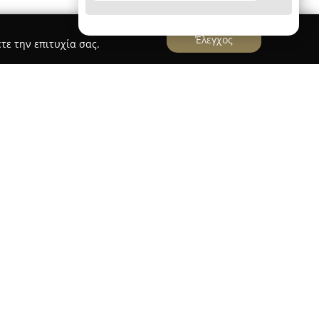
Έλεγχος
τε την επιτυχία σας.
tal Care
στο Ρέθυμνο φημίζεται για την
οντίδα που παρέχει, εστιάζοντας πάντα στις
ιος Γενεράλης, με πολυετή εμπειρία στον χώρο
εται από επαγγελματισμό και διακριτή
ιαίτερη έμφαση δίνεται στην ενημέρωση και
τη διασφάλιση θετικής εμπειρίας.
νεται για την προσοχή στη λεπτομέρεια και
τοντας ποικίλες ανάγκες στο πεδίο της