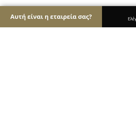
Αυτή είναι η εταιρεία σας?
Ελέ
Αετοί της υγείας
Οδοντίατροι, Ψυχίατροι, Διατ
Generalis Dental Care
9.8
(229)
Ρεθυμνο, Λ.ΚΟΥΝΤΟΥΡΙΩΤΗ 69
Εμφάνιση αριθμού τηλεφώνου