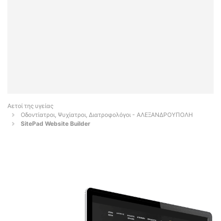
Αετοί της υγείας
Οδοντίατροι, Ψυχίατροι, Διατροφολόγοι - ΑΛΕΞΑΝΔΡΟΥΠΟΛΗ
SitePad Website Builder