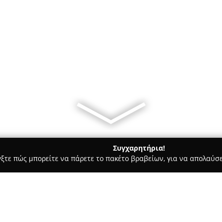
Συγχαρητήρια!
γξτε πώς μπορείτε να πάρετε το πακέτο βραβείων, για να απολαύσε
οφολόγοι - Χαλκιδα
Αλιακιόζογλου Ιωάννης MD, MSc