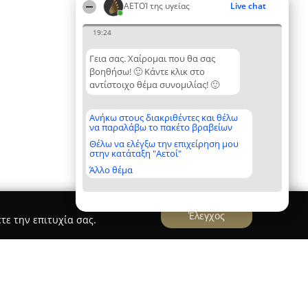
ΑΕΤΟΊ της υγείας
Live chat
19:24
Γεια σας. Χαίρομαι που θα σας
βοηθήσω! 🙂 Κάντε κλικ στο
αντίστοιχο θέμα συνομιλίας! 🙂
Ανήκω στους διακριθέντες και θέλω
να παραλάβω το πακέτο βραβείων
Θέλω να ελέγξω την επιχείρηση μου
στην κατάταξη "Αετοί"
Άλλο θέμα
Έλεγχος
τε την επιτυχία σας.