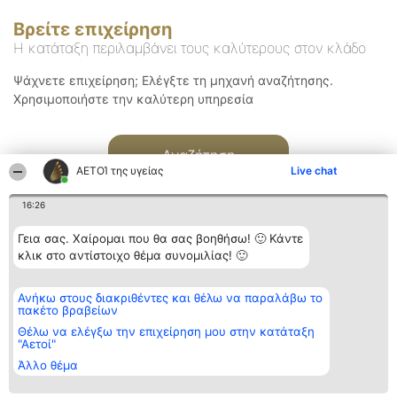
Βρείτε επιχείρηση
Η κατάταξη περιλαμβάνει τους καλύτερους στον κλάδο
Ψάχνετε επιχείρηση; Ελέγξτε τη μηχανή αναζήτησης.
Χρησιμοποιήστε την καλύτερη υπηρεσία
Αναζήτηση
ΑΕΤΟΊ της υγείας
Live chat
16:26
Γεια σας. Χαίρομαι που θα σας βοηθήσω! 🙂 Κάντε
κλικ στο αντίστοιχο θέμα συνομιλίας! 🙂
Διοργανωτής της
Κατάταξη
Επικοινωνία
Ανήκω στους διακριθέντες και θέλω να παραλάβω το
κατάταξης
Διακριθέντες
Επικοινωνία
πακέτο βραβείων
BEAUTIFUL COMPANY
Λίστα όλων
Μονοπρόσωπη ΙΚΕ
των
Θέλω να ελέγξω την επιχείρηση μου στην κατάταξη
ΤΗΛ. ΕΠΙΚΟΙΝΩΝΙΑΣ:
διακριθέντων
"Αετοί"
2104128019
Μεθοδολογία
Άλλο θέμα
email:
Όροι &
aetoi@beautifulcompany.co
προϋποθέσεις
ΠΟΛΙΤΙΚΗ