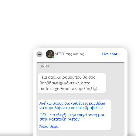
ΑΕΤΟΊ της υγείας
Live chat
07:39
Γεια σας. Χαίρομαι που θα σας
βοηθήσω! 🙂 Κάντε κλικ στο
αντίστοιχο θέμα συνομιλίας! 🙂
Ανήκω στους διακριθέντες και θέλω
να παραλάβω το πακέτο βραβείων
Θέλω να ελέγξω την επιχείρηση μου
στην κατάταξη "Αετοί"
Άλλο θέμα