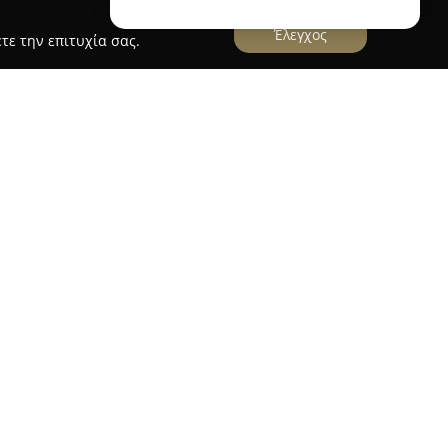
Έλεγχος
τε την επιτυχία σας.
λόγος - Θεσσαλονίκη
ναι πνευμονολόγος - φυματιολόγος με ιδιωτικό
ην οδό Λεωφόρου Κωνσταντίνου Καραμανλή 193.
 υπηρεσίες στον τομέα της πνευμονολογίας,
στικές παθήσεις. Η εξειδίκευση του ιατρού
μώξεων του αναπνευστικού, το βρογχικό άσθμα
ευμονοπάθεια (ΧΑΠ).
ουλές για τη διακοπή καπνίσματος και
χών ύπνου. Για πιο εξειδικευμένες ανάγκες, ο
εις του αναπνευστικού συστήματος. Η φιλοσοφία