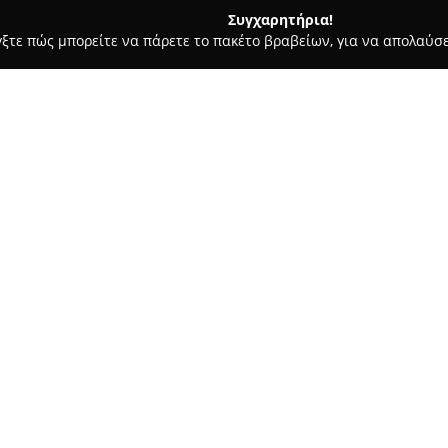
Συγχαρητήρια!
γξτε πώς μπορείτε να πάρετε το πακέτο βραβείων, για να απολαύσε
ροφολόγοι - Θεσσαλονίκη
Βλαχόπουλος Δημήτριος - Πνευμονο
ολόγος - Θεσσαλονίκη
Σχετικά με την εταιρεία:
Ο
Βλαχόπουλος Δημήτριος
εί
ιατρείο στη Θεσσαλονίκη, στ
Το ιατρείο προσφέρει εκτενείς
καλύπτοντας διάφορες αναπνευ
Δείτε περισσότερα >>
περιλαμβάνει τη θεραπεία λοι
και τη χρόνια αποφρακτική πν
Επιπρόσθετα, παρέχονται συμβ
193
διενεργούνται μελέτες διαταρα
γιατρός εκτελεί βρογχοσκοπήσ