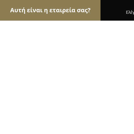
Αυτή είναι η εταιρεία σας?
Ελέ
Αετοί της υγείας
Οδοντίατροι, Ψυχίατροι, Διατ
Βλαχόπουλος Δημήτριος - Πνευμον
8.7
(18)
Θεσσαλονίκη, Λεωφ. Κωνσταντίνου Καραμανλή 
Εμφάνιση αριθμού τηλεφώνου