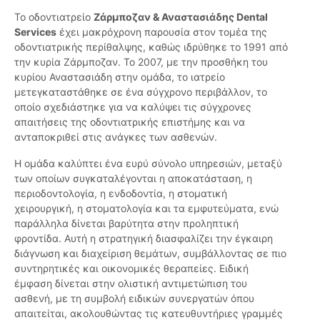
Το οδοντιατρείο
Ζάρμποζαν & Αναστασιάδης Dental
Services
έχει μακρόχρονη παρουσία στον τομέα της
οδοντιατρικής περίθαλψης, καθώς ιδρύθηκε το 1991 από
την κυρία Ζάρμποζαν. Το 2007, με την προσθήκη του
κυρίου Αναστασιάδη στην ομάδα, το ιατρείο
μετεγκαταστάθηκε σε ένα σύγχρονο περιβάλλον, το
οποίο σχεδιάστηκε για να καλύψει τις σύγχρονες
απαιτήσεις της οδοντιατρικής επιστήμης και να
ανταποκριθεί στις ανάγκες των ασθενών.
Η ομάδα καλύπτει ένα ευρύ σύνολο υπηρεσιών, μεταξύ
των οποίων συγκαταλέγονται η αποκατάσταση, η
περιοδοντολογία, η ενδοδοντία, η στοματική
χειρουργική, η στοματολογία και τα εμφυτεύματα, ενώ
παράλληλα δίνεται βαρύτητα στην προληπτική
φροντίδα. Αυτή η στρατηγική διασφαλίζει την έγκαιρη
διάγνωση και διαχείριση θεμάτων, συμβάλλοντας σε πιο
συντηρητικές και οικονομικές θεραπείες. Ειδική
έμφαση δίνεται στην ολιστική αντιμετώπιση του
ασθενή, με τη συμβολή ειδικών συνεργατών όπου
απαιτείται, ακολουθώντας τις κατευθυντήριες γραμμές