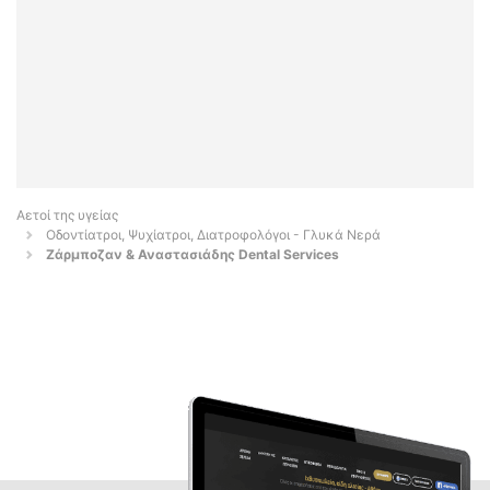
Αετοί της υγείας
Οδοντίατροι, Ψυχίατροι, Διατροφολόγοι - Γλυκά Νερά
Ζάρμποζαν & Αναστασιάδης Dental Services