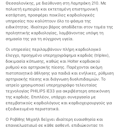
Θεσσαλονίκης, με διεύθυνση στη Λαμπράκη 210. Με
πολυετή εμπειρία και εκτεταμένη επιστημονική
κατάρτιση, προσφέρει ποικίλες καρδιολογικές
υπηρεσίες που καλύπτουν όλο το φάσμα της
ειδικότητας. Ιδιαίτερο βάρος αποδίδεται στον τομέα της
προληπτικής καρδιολογίας, λαμβάνοντας υπόψη τη
σημασία της για τη σύγχρονη υγεία.
Οι υπηρεσίες περιλαμβάνουν πλήρη καρδιολογικό
έλεγχο, προηγμένο υπερηχογράφημα καρδιάς (triplex),
δοκιμασία κόπωσης, καθώς και Holter καρδιακού
ρυθμού και αρτηριακής πίεσης. Παρέχονται ακόμη
πιστοποιητικά άθλησης για παιδιά και ενήλικες, ρύθμιση
αρτηριακής πίεσης και διάγνωση δυσλιπιδαιμιών. Το
ιατρείο χρησιμοποιεί υπερηχογράφο τελευταίας
τεχνολογίας PHILIPS iE33 για ακριβέστερη απεικόνιση
της καρδιάς. Επιπλέον, υπάρχει συνεργασία με
επεμβατικούς καρδιολόγους και καρδιοχειρουργούς για
εξειδικευμένα περιστατικά.
Ο Ροβίθης Μιχαήλ δείχνει ιδιαίτερη ευαισθησία και
επαγγελματισμό σε κάθε ασθενή, επιδιώκοντας τη