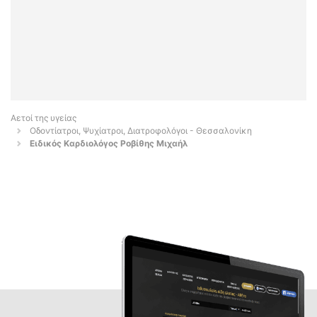
Αετοί της υγείας
Οδοντίατροι, Ψυχίατροι, Διατροφολόγοι - Θεσσαλονίκη
Ειδικός Καρδιολόγος Ροβίθης Μιχαήλ