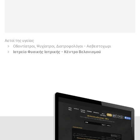
Αετοί της υγείας
Οδοντίατροι, Ψυχίατροι, Διατροφολόγοι - Ασβεστοχωρι
Ιατρείο Φυσικής Ιατρικής - Κέντρο Βελονισμού