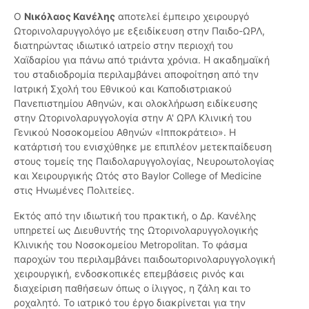
Ο
Νικόλαος Κανέλης
αποτελεί έμπειρο χειρουργό
Ωτορινολαρυγγολόγο με εξειδίκευση στην Παιδο-ΩΡΛ,
διατηρώντας ιδιωτικό ιατρείο στην περιοχή του
Χαϊδαρίου για πάνω από τριάντα χρόνια. Η ακαδημαϊκή
του σταδιοδρομία περιλαμβάνει αποφοίτηση από την
Ιατρική Σχολή του Εθνικού και Καποδιστριακού
Πανεπιστημίου Αθηνών, και ολοκλήρωση ειδίκευσης
στην Ωτορινολαρυγγολογία στην Α' ΩΡΛ Κλινική του
Γενικού Νοσοκομείου Αθηνών «Ιπποκράτειο». Η
κατάρτισή του ενισχύθηκε με επιπλέον μετεκπαίδευση
στους τομείς της Παιδολαρυγγολογίας, Νευροωτολογίας
και Χειρουργικής Ωτός στο Baylor College of Medicine
στις Ηνωμένες Πολιτείες.
Εκτός από την ιδιωτική του πρακτική, ο Δρ. Κανέλης
υπηρετεί ως Διευθυντής της Ωτορινολαρυγγολογικής
Κλινικής του Νοσοκομείου Metropolitan. Το φάσμα
παροχών του περιλαμβάνει παιδοωτορινολαρυγγολογική
χειρουργική, ενδοσκοπικές επεμβάσεις ρινός και
διαχείριση παθήσεων όπως ο ίλιγγος, η ζάλη και το
ροχαλητό. Το ιατρικό του έργο διακρίνεται για την