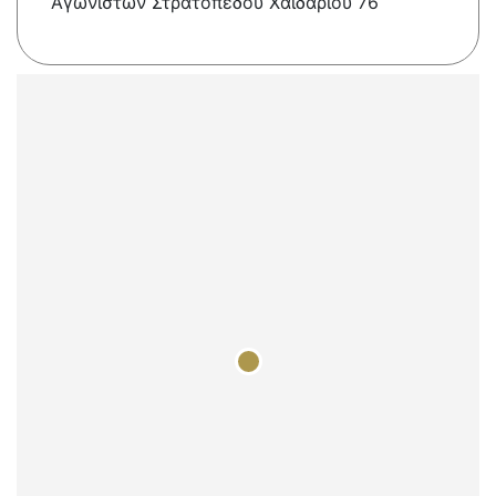
Αγωνιστών Στρατοπέδου Χαϊδαρίου 76