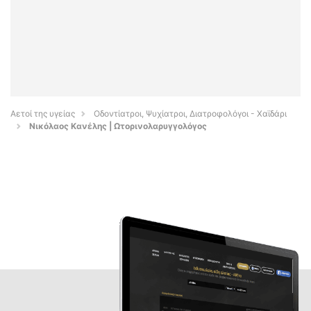
Αετοί της υγείας
Οδοντίατροι, Ψυχίατροι, Διατροφολόγοι - Χαϊδάρι
Νικόλαος Κανέλης | Ωτορινολαρυγγολόγος