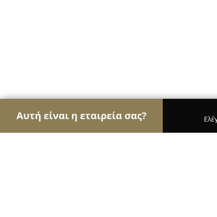
Αυτή είναι η εταιρεία σας?
Ελέ
Αετοί της υγείας
Οδοντίατροι, Ψυχίατροι, Διατ
Καρόλα Αλέπη - Κέντρο Ανάπτυξης