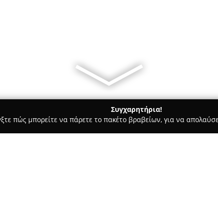
Συγχαρητήρια!
γξτε πώς μπορείτε να πάρετε το πακέτο βραβείων, για να απολαύσε
ροφολόγοι - Καλαμάτα
Καρόλα Αλέπη - Κέντρο Ανάπτυξης & 
 & Ψυχοθεραπείας
Σχετικά με την εταιρεία: