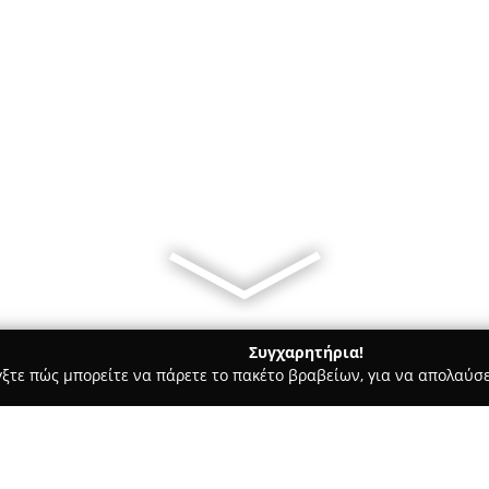
Συγχαρητήρια!
γξτε πώς μπορείτε να πάρετε το πακέτο βραβείων, για να απολαύσε
οφολόγοι - Ροδοσ
Κων/νος Γ. Χατζηνικόλας, Χειρουργός Οφθαλ