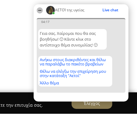
ΑΕΤΟΊ της υγείας
Live chat
04:17
Γεια σας. Χαίρομαι που θα σας
βοηθήσω! 🙂 Κάντε κλικ στο
αντίστοιχο θέμα συνομιλίας! 🙂
Ανήκω στους διακριθέντες και θέλω
να παραλάβω το πακέτο βραβείων
Θέλω να ελέγξω την επιχείρηση μου
στην κατάταξη "Αετοί"
Άλλο θέμα
Έλεγχος
τε την επιτυχία σας.
μίατρος- eye clinic in Rodos