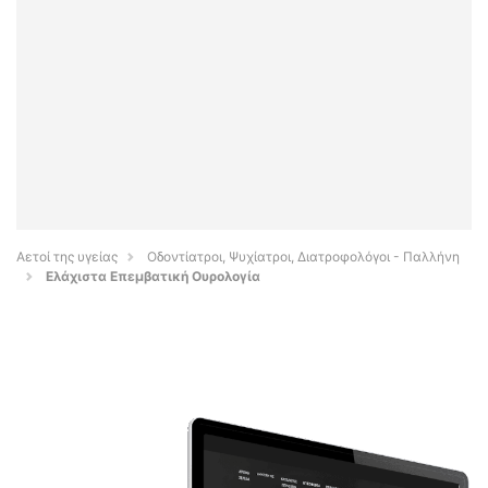
Αετοί της υγείας
Οδοντίατροι, Ψυχίατροι, Διατροφολόγοι - Παλλήνη
Ελάχιστα Επεμβατική Ουρολογία