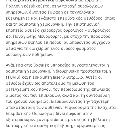
Παλλήνη εξειδικεύεται στην παροχή ουρολογικών
υπηρεσιών, δίνοντας έμφαση σε τεχνολογικά
εξελιγμένες και ελάχιστα επεμβατικές μεθόδους, όπως
και τη ρομποτική χειρουργική. Την επιστημονική
εποπτεία ασκεί ο χειρουργός ουρολόγος - ανδρολόγος
Δρ. Παναγιώτης Μουρμούρης, με στόχο την προσφορά
υπηρεσιών υψηλού επιπέδου, αξιοποιώντας σύγχρονα
μέσα για τη διαχείριση ενός ευρέος φάσματος
ουρολογικών παθήσεων.
Ανάμεσα στις βασικές υπηρεσίες συγκαταλέγονται η
ρομποτική χειρουργική, η διουρηθρική προστατεκτομή
(TURIS) και η εύκαμπτη laser λιθοτριψία. Αυτές οι
μέθοδοι έχουν ως αποτέλεσμα τη μείωση του
μετεγχειρητικού πόνου, τον περιορισμό της απώλειας
αίματος και των επιπλοκών, αλλά και τη συντόμευση
του χρόνου νοσηλείας, διευκολύνοντας την ταχύτερη
αποκατάσταση των ασθενών. Η φιλοσοφία της Ελάχιστα
Επεμβατικής Ουρολογίας δίνει έμφαση στην
εξατομικευμένη αντιμετώπιση, με σκοπό τη βέλτιστη
λειτουργική και αισθητική έκβαση, σύμφωνα με τις