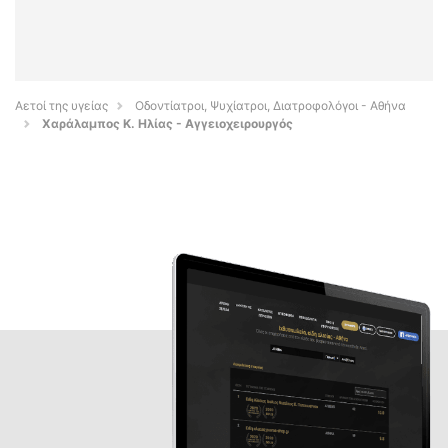
Αετοί της υγείας
Οδοντίατροι, Ψυχίατροι, Διατροφολόγοι - Αθήνα
Χαράλαμπος Κ. Ηλίας - Αγγειοχειρουργός