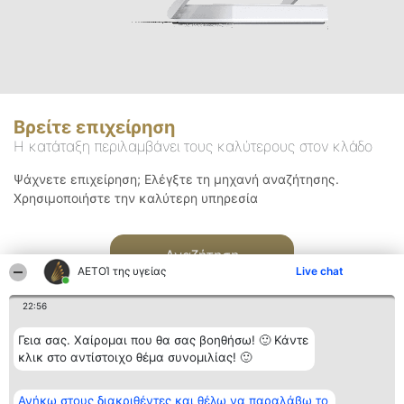
Βρείτε επιχείρηση
Η κατάταξη περιλαμβάνει τους καλύτερους στον κλάδο
Ψάχνετε επιχείρηση; Ελέγξτε τη μηχανή αναζήτησης.
Χρησιμοποιήστε την καλύτερη υπηρεσία
Αναζήτηση
ΑΕΤΟΊ της υγείας
Live chat
22:56
Γεια σας. Χαίρομαι που θα σας βοηθήσω! 🙂 Κάντε
κλικ στο αντίστοιχο θέμα συνομιλίας! 🙂
Διοργανωτής της
Κατάταξη
Επικοινωνία
Ανήκω στους διακριθέντες και θέλω να παραλάβω το
κατάταξης
Διακριθέντες
Επικοινωνία