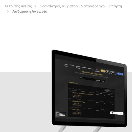
Αετοί της υγείας
Οδοντίατροι, Ψυχίατροι, Διατροφολόγοι - Σπαρτη
Λαζαράκη Αντωνία