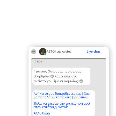
ΑΕΤΟΊ της υγείας
Live chat
18:05
Γεια σας. Χαίρομαι που θα σας
βοηθήσω! 🙂 Κάντε κλικ στο
αντίστοιχο θέμα συνομιλίας! 🙂
Ανήκω στους διακριθέντες και θέλω
να παραλάβω το πακέτο βραβείων
Θέλω να ελέγξω την επιχείρηση μου
στην κατάταξη "Αετοί"
Άλλο θέμα