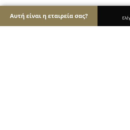
Αυτή είναι η εταιρεία σας?
Ελέ
Αετοί της υγείας
Οδοντίατροι, Ψυχίατροι, Διατρ
Φυσικοθεραπεία - Περίανδρος Λουϊ
8.7
(21)
Ροδοσ, Στεφάνου Καζούλη 77
Εμφάνιση αριθμού τηλεφώνου