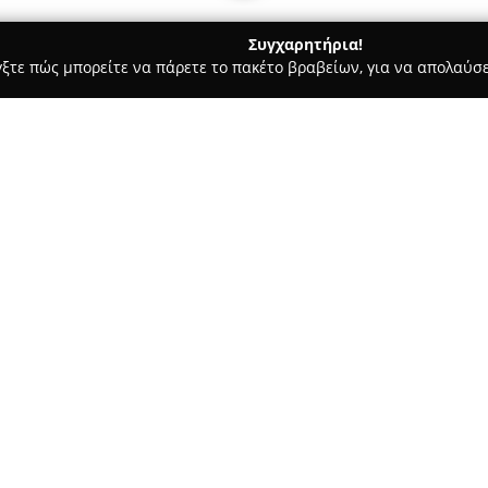
Συγχαρητήρια!
γξτε πώς μπορείτε να πάρετε το πακέτο βραβείων, για να απολαύσε
οφολόγοι - Ροδοσ
Φυσικοθεραπεία - Περίανδρος Λουϊζίδης 
ζίδης & Συνεργάτες
Σχετικά με την εταιρεία:
Το κέντρο
Φυσικοθεραπεία Πε
έναν σύγχρονο και πλήρως εξ
ανεπτυγμένα διεθνή πρότυπα. 
θεραπείας καθώς και εύκολη π
χαρακτηρίζεται από υψηλό επί
παρακολούθηση των εξελίξεων
αποκατάστασης. Η μεθοδολογί
τεχνικών και εξατομικευμένω