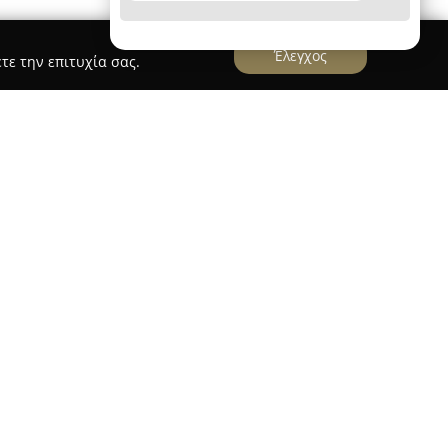
Έλεγχος
τε την επιτυχία σας.
& Συνεργάτες
ρίανδρος Λουϊζίδης & Συνεργάτες
εδρεύει σε
οπλισμένο χώρο, σχεδιασμένο σύμφωνα με
Περιλαμβάνει άνετες, ιδιωτικές αίθουσες
ρόσβαση για τους επισκέπτες. Η ομάδα
πεδο εξειδίκευσης, με διαρκή εκπαίδευση και
 στην έρευνα και στα διεθνή πρότυπα
α βασίζεται στη χρήση σύγχρονων θεραπευτικών
ν προγραμμάτων άσκησης.