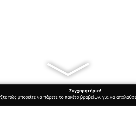
Συγχαρητήρια!
γξτε πώς μπορείτε να πάρετε το πακέτο βραβείων, για να απολαύσε
οφολόγοι - Παιανία
Diet Now Health & Nutrition by Katerina K