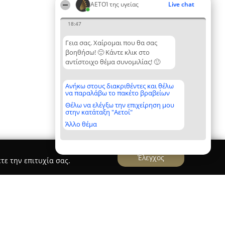
ΑΕΤΟΊ της υγείας
Live chat
18:47
Γεια σας. Χαίρομαι που θα σας
βοηθήσω! 🙂 Κάντε κλικ στο
αντίστοιχο θέμα συνομιλίας! 🙂
Ανήκω στους διακριθέντες και θέλω
να παραλάβω το πακέτο βραβείων
Θέλω να ελέγξω την επιχείρηση μου
στην κατάταξη "Αετοί"
Άλλο θέμα
Έλεγχος
τε την επιτυχία σας.
iousi