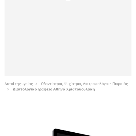
Αετοί της υγείας
Οδοντίατροι, Ψυχίατροι, Διατροφολόγοι - Πειραιάς
Διαιτολογικο Γραφειο Αθηνά Χριστοδουλάκη