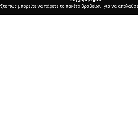
γξτε πώς μπορείτε να πάρετε το πακέτο βραβείων, για να απολαύσε
ροφολόγοι - Αθήνα
ΣΤΑΜΑΤΗΣ ΜΠΑΜΠΕΣ
Σχετικά με την εταιρεία:
Το οδοντιατρείο
TEETH - Σταμ
οδού Ελπίδος 2, προσφέροντα
υπηρεσιών. Ο χειρουργός οδο
Καποδιστριακού Πανεπιστημίου
Δείτε περισσότερα >>
στόχο τη διατήρηση της υγείας
του εστιάζει στην ορθοδοντική
οδοντιατρική, διασφαλίζοντας 
Το οδοντιατρείο δίνει ιδιαίτ
πρωτοκόλλων αποστείρωσης κα
εργαλεία του, με στόχο τη δι