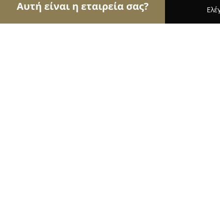
Αυτή είναι η εταιρεία σας?
Ελέ
Αετοί της υγείας
Οδοντίατροι, Ψυχίατροι, Διατ
ΣΤΑΜΑΤΗΣ ΜΠΑΜΠΕΣ
9.6
(102)
Αθήνα, Ελπίδος 2
Εμφάνιση αριθμού τηλεφώνου