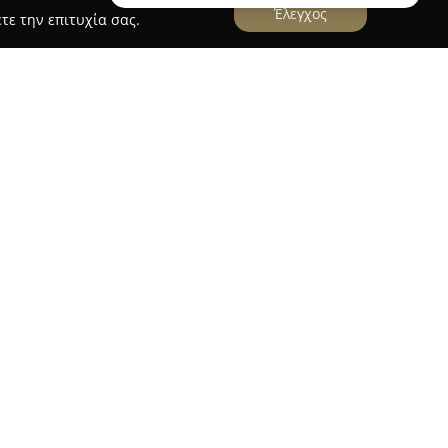
Έλεγχος
τε την επιτυχία σας.
άτης Μπαμπές
λειτουργεί στο Γαλάτσι, επί της
ς ένα ευρύ φάσμα σύγχρονων οδοντιατρικών
ντίατρος Σταμάτης Μπαμπές, απόφοιτος του
 Αθηνών, χρησιμοποιεί σύγχρονες τεχνικές με
 και της αισθητικής των δοντιών. Η εξειδίκευσή
, τα εμφυτεύματα και την αισθητική
άνετες και αποτελεσματικές θεραπείες.
ερη προσοχή στην εφαρμογή αυστηρών
ι απολύμανσης σε όλους τους χώρους και τα
ασφάλιση ενός απόλυτα ασφαλούς περιβάλλοντος