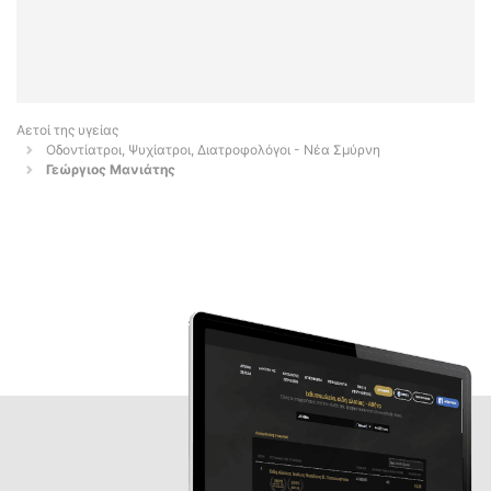
Αετοί της υγείας
Οδοντίατροι, Ψυχίατροι, Διατροφολόγοι - Νέα Σμύρνη
Γεώργιος Μανιάτης