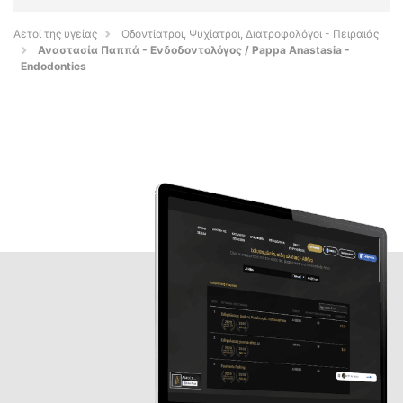
Αετοί της υγείας
Οδοντίατροι, Ψυχίατροι, Διατροφολόγοι - Πειραιάς
Αναστασία Παππά - Ενδοδοντολόγος / Pappa Anastasia -
Endodontics