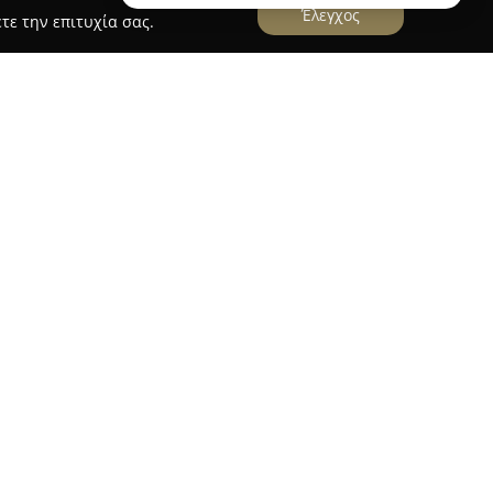
Έλεγχος
τε την επιτυχία σας.
Σπύρου Ασπιώτη
βρίσκεται στο κέντρο της
πλήρες φάσμα σύγχρονων υπηρεσιών στην
ότητα στη Χειρουργική Ουρολογία και Ανδρολογία,
 φροντίδα υγείας με έμφαση στην επιστημονική
διαίτερη σημασία δίνεται στην ενημέρωση των
ψη σχετικών παθήσεων, διασφαλίζοντας ότι οι
αι κατανοητές.
υψηλό επίπεδο των παρεχόμενων υπηρεσιών και
 δημιουργώντας ένα κλίμα εμπιστοσύνης για
ολαμβάνει ο ιατρός Ασπιώτης στην Κέρκυρα