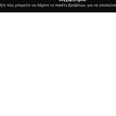
γξτε πώς μπορείτε να πάρετε το πακέτο βραβείων, για να απολαύσε
ροφολόγοι - Κερκυρα
Ουρολογικό Ιατρείο Ασπιώτης Σπύρος
ρος
Σχετικά με την εταιρεία:
Το
ουρολογικό ιατρείο του 
Κέρκυρας και προσφέρει ένα 
ουρολογία. Ο ιατρός, με ειδικ
παρέχει ολιστική πρωτοβάθμια
Δείτε περισσότερα >>
ακρίβεια και υπευθυνότητα. Ι
ασθενών καθώς και στην πρόλη
επιλογές τους είναι γνωστές κ
Το ιατρείο ξεχωρίζει για το 
την εξατομικευμένη φροντίδα,
τους ασθενείς. Η φήμη που απ