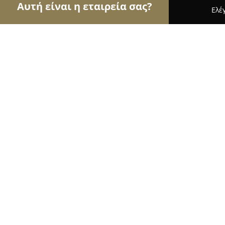
Αυτή είναι η εταιρεία σας?
Ελέ
Αετοί της υγείας
Οδοντίατροι, Ψυχίατροι, Διατ
Ουρολογικό Ιατρείο Ασπιώτης Σπύ
9.1
(50)
Κερκυρα, Corfu
Εμφάνιση αριθμού τηλεφώνου