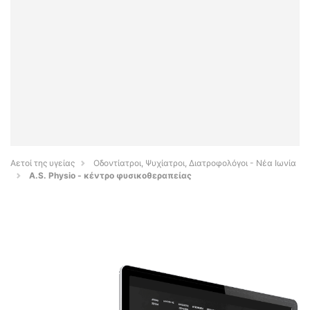
Αετοί της υγείας
Οδοντίατροι, Ψυχίατροι, Διατροφολόγοι - Νέα Ιωνία
A.S. Physio - κέντρο φυσικοθεραπείας