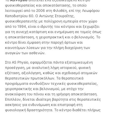
φυσικοθεραπείας και αποκατάστασης, το οποίο
λειτουργεί από το 2006 στη Φιλοθέη, επί της Λεωφόρου
Καποδιστρίου 60. Ο Αντώνης Στουραΐτης,
φυσικοθεραπευτής με πολύχρονη εμπειρία στον χώρο
από το 1994, είναι ο ιδρυτής του κέντρου και ξεχωρίζει
για τη συνεχή κατάρτιση και ενημέρωση σε τομείς όπως
η αποκατάσταση, η χειροπρακτική και ο βελονισμός. Το
κέντρο δίνει έμφαση στην παροχή άρτιων και
καινοτόμων λύσεων για την πλήρη διαχείριση των
αναγκών των ασθενών.
Στο AS Physio, εφαρμόζεται πάντα εξατομικευμένη
προσέγγιση, με αναλυτική λήψη ιστορικού, φυσική
εξέταση, αξιολόγηση, καθώς και σχεδιασμό ατομικών
θεραπευτικών πρωτοκόλλων. Τα θεραπευτικά
προγράμματα συνδυάζουν τεχνικές φυσικοθεραπείας,
χειροπρακτικής και βελονισμού, με στόχο την
ανακούφιση του πόνου και τη γρήγορη αποκατάσταση.
Επιπλέον, δίνεται ιδιαίτερη βαρύτητα στις θεραπευτικές
ασκήσεις για ενδυνάμωση και επιστροφή στη
φυσιολογική δραστηριότητα. Το κέντρο διαθέτει πλήρως