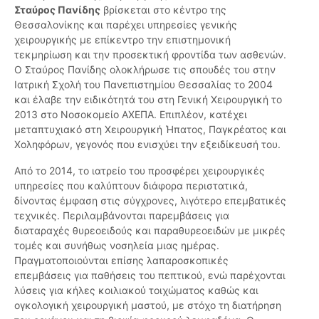
Σταύρος Πανίδης
βρίσκεται στο κέντρο της
Θεσσαλονίκης και παρέχει υπηρεσίες γενικής
χειρουργικής με επίκεντρο την επιστημονική
τεκμηρίωση και την προσεκτική φροντίδα των ασθενών.
Ο Σταύρος Πανίδης ολοκλήρωσε τις σπουδές του στην
Ιατρική Σχολή του Πανεπιστημίου Θεσσαλίας το 2004
και έλαβε την ειδικότητά του στη Γενική Χειρουργική το
2013 στο Νοσοκομείο ΑΧΕΠΑ. Επιπλέον, κατέχει
μεταπτυχιακό στη Χειρουργική Ήπατος, Παγκρέατος και
Χοληφόρων, γεγονός που ενισχύει την εξειδίκευσή του.
Από το 2014, το ιατρείο του προσφέρει χειρουργικές
υπηρεσίες που καλύπτουν διάφορα περιστατικά,
δίνοντας έμφαση στις σύγχρονες, λιγότερο επεμβατικές
τεχνικές. Περιλαμβάνονται παρεμβάσεις για
διαταραχές θυρεοειδούς και παραθυρεοειδών με μικρές
τομές και συνήθως νοσηλεία μιας ημέρας.
Πραγματοποιούνται επίσης λαπαροσκοπικές
επεμβάσεις για παθήσεις του πεπτικού, ενώ παρέχονται
λύσεις για κήλες κοιλιακού τοιχώματος καθώς και
ογκολογική χειρουργική μαστού, με στόχο τη διατήρηση