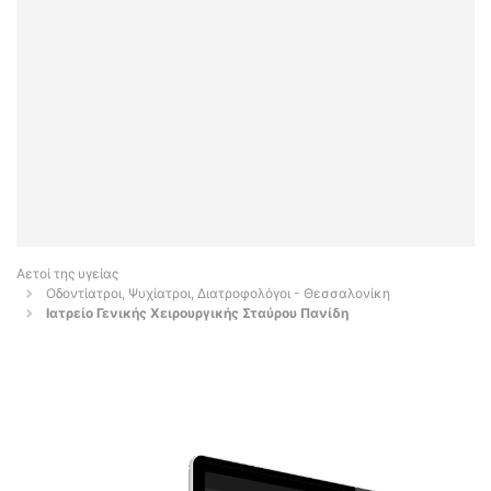
Αετοί της υγείας
Οδοντίατροι, Ψυχίατροι, Διατροφολόγοι - Θεσσαλονίκη
Ιατρείο Γενικής Χειρουργικής Σταύρου Πανίδη